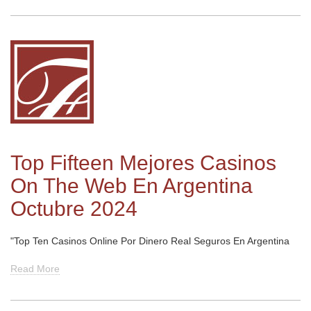
Top Fifteen Mejores Casinos
On The Web En Argentina
Octubre 2024
"Top Ten Casinos Online Por Dinero Real Seguros En Argentina
Read More