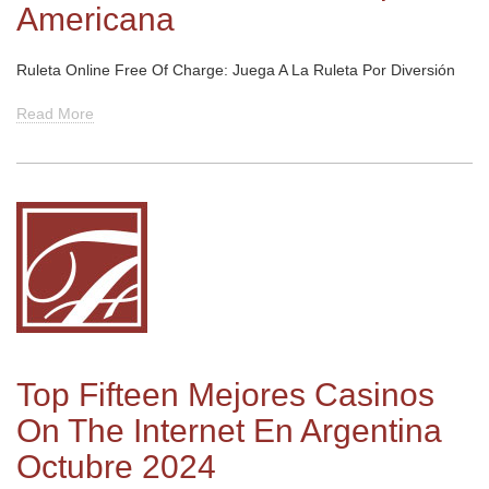
Americana
Ruleta Online Free Of Charge: Juega A La Ruleta Por Diversión
Read More
Top Fifteen Mejores Casinos
On The Internet En Argentina
Octubre 2024